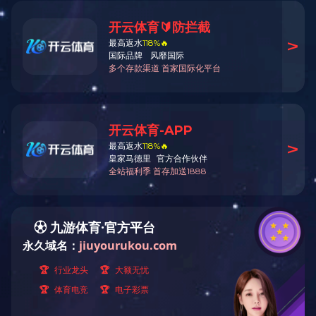
您现在的位置：
首页
>>
工程案例
>> 吉
顺逆流烘干塔(8)
混流烘干塔(23)