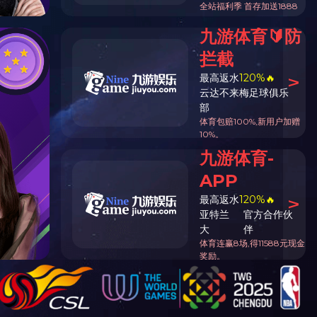
字号：
大
中
小
15:01