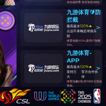
字号：
大
中
小
吨
15:46