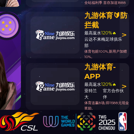
字号：
大
中
小
15:09