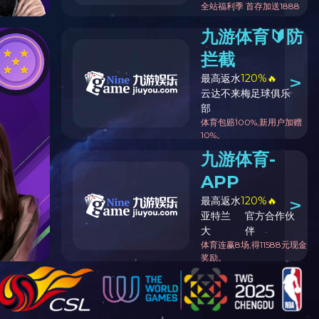
字号：
大
中
小
14:12