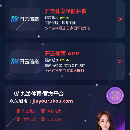
您现在的位置：
首页
>>
工程案例
>> 缅甸
顺逆流烘干塔(8)
混流烘干塔(23)